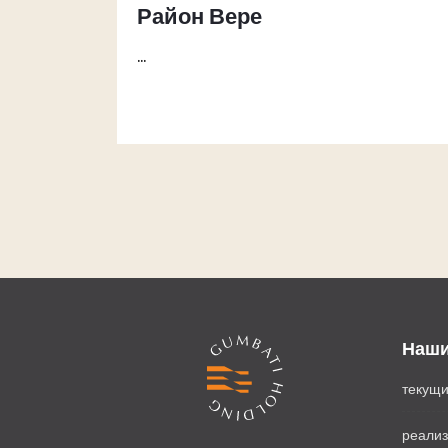
Район Вере
...
Наши
текущ
реали