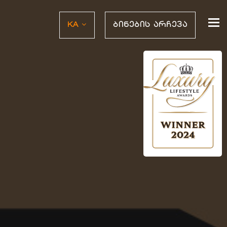
To
KA
ᲑᲘᲜᲔᲑᲘᲡ ᲐᲠᲩᲔᲕᲐ