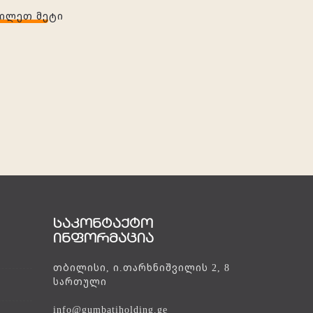
ᲮᲘᲚᲔᲗ ᲛᲔᲢᲘ
საკონტაქტო
ინფორმაცია
თბილისი, ი.თარხნიშვილის 2, 8
სართული
info@gumbatiholding.ge