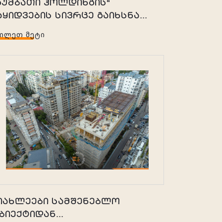
,გუმბათი ჰოლდინგის“
აყიდვების სივრცე გაიხსნა...
ᲮᲘᲚᲔᲗ ᲛᲔᲢᲘ
იახლეები სამშენებლო
ბიექტიდან...