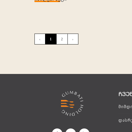
‹
1
2
›
ჩვე
მიმდ
დასრ