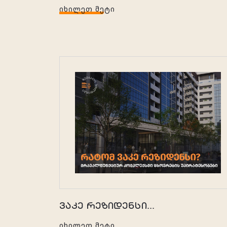
ᲘᲮᲘᲚᲔᲗ ᲛᲔᲢᲘ
ვაკე რეზიდენსი...
ᲘᲮᲘᲚᲔᲗ ᲛᲔᲢᲘ